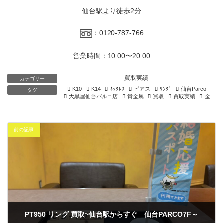
仙台駅より徒歩2分
：0120-787-766
営業時間：10:00〜20:00
買取実績
カテゴリー
K10
K14
ﾈｯｸﾚｽ
ピアス
ﾘﾝｸﾞ
仙台Parco
タグ
大黒屋仙台パルコ店
貴金属
買取
買取実績
金
前の記事
PT950 リング 買取~仙台駅からすぐ 仙台PARCO7F～