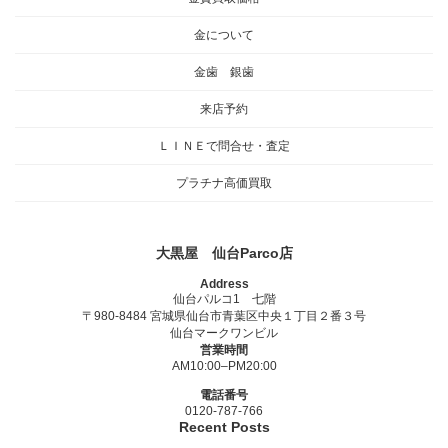
金について
金歯 銀歯
来店予約
ＬＩＮＥで問合せ・査定
プラチナ高価買取
大黒屋 仙台Parco店
Address
仙台パルコ1 七階
〒980-8484 宮城県仙台市青葉区中央１丁目２番３号
仙台マークワンビル
営業時間
AM10:00–PM20:00
電話番号
0120-787-766
Recent Posts