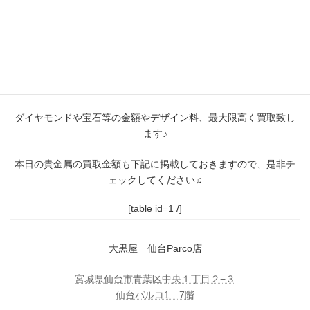
指輪やネックレスはもちろん、刻印が入ったリングや千切れてし
まったネックレス
貴金属のお品物ならなんでも買取致します！
是非、大黒屋仙台パルコ店に買取お任せください(^▽^)/
ダイヤモンドや宝石等の金額やデザイン料、最大限高く買取致し
ます♪
本日の貴金属の買取金額も下記に掲載しておきますので、是非チ
ェックしてください♫
[table id=1 /]
大黒屋 仙台Parco店
宮城県仙台市青葉区中央１丁目２−３
仙台パルコ1 7階