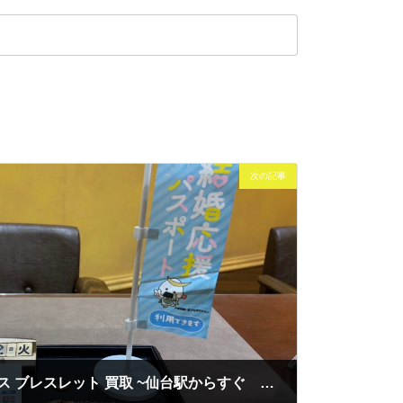
次の記事
K24 K18 リング ネックレス ブレスレット 買取 ~仙台駅からすぐ 仙台PARCO7F～