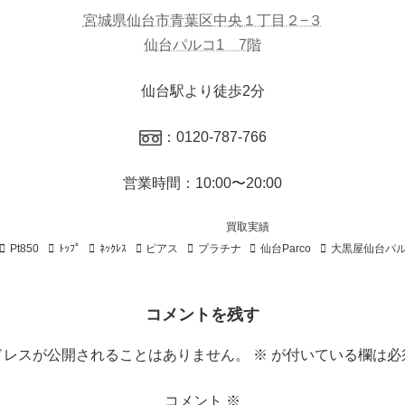
宮城県仙台市青葉区中央１丁目２−３
仙台パルコ1 7階
仙台駅より徒歩2分
：0120-787-766
営業時間：10:00〜20:00
買取実績
Pt850
ﾄｯﾌﾟ
ﾈｯｸﾚｽ
ピアス
プラチナ
仙台Parco
大黒屋仙台パ
コメントを残す
ドレスが公開されることはありません。
※
が付いている欄は必
コメント
※