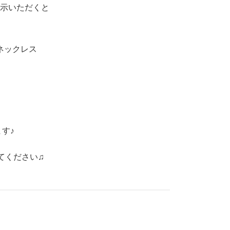
示いただくと
ネックレス
す♪
てください♫