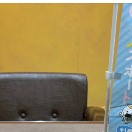
更
新
日
時
: