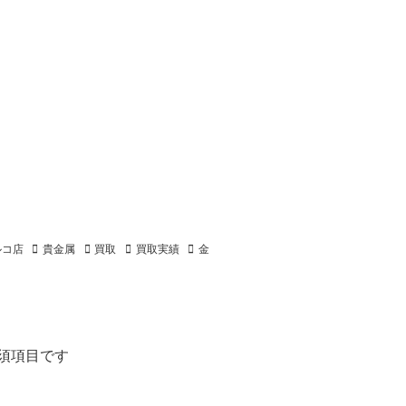
ルコ店
貴金属
買取
買取実績
金
須項目です