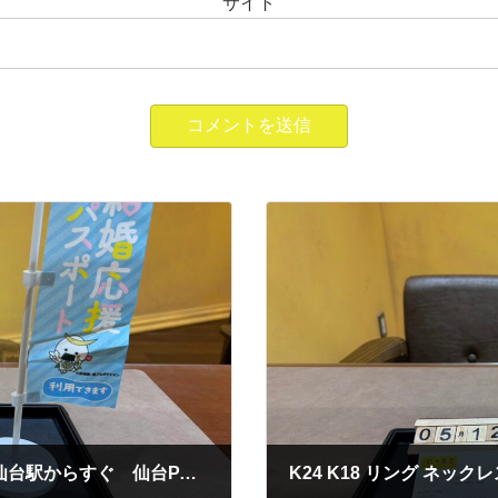
サイト
K14 K10 リング ネックレス ピアス 買取 ~仙台駅からすぐ 仙台PARCO7F～