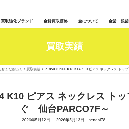
コ
ナ
買取強化ブランド
金貨買取価格
金について
金歯 銀歯
ン
ビ
テ
ゲ
ン
ー
ツ
シ
買取実績
へ
ョ
ス
ン
キ
に
ッ
移
お任せください！
買取実績
PT850 PT900 K18 K14 K10 ピアス ネックレス 
プ
動
8 K14 K10 ピアス ネックレス
ぐ 仙台PARCO7F～
最
2026年5月12日
2026年5月13日
sendai78
終