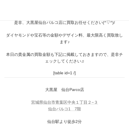
貴金属のお品物ならなんでも買取致します！
是非、大黒屋仙台パルコ店に買取お任せください(^▽^)/
ダイヤモンドや宝石等の金額やデザイン料、最大限高く買取致し
ます♪
本日の貴金属の買取金額も下記に掲載しておきますので、是非チ
ェックしてください♫
[table id=1 /]
大黒屋 仙台Parco店
宮城県仙台市青葉区中央１丁目２−３
仙台パルコ1 7階
仙台駅より徒歩2分