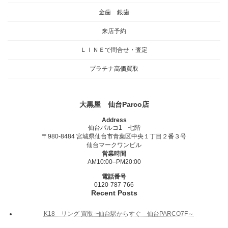
金歯 銀歯
来店予約
ＬＩＮＥで問合せ・査定
プラチナ高価買取
大黒屋 仙台Parco店
Address
仙台パルコ1 七階
〒980-8484 宮城県仙台市青葉区中央１丁目２番３号
仙台マークワンビル
営業時間
AM10:00–PM20:00
電話番号
0120-787-766
Recent Posts
K18 リング 買取 ~仙台駅からすぐ 仙台PARCO7F～