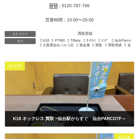
：0120-787-766
営業時間：10:00〜20:00
買取実績
カテゴリー
K18
PT900
Tiffany
ﾈｯｸﾚｽ
ﾘﾝｸﾞ
仙台Parco
タグ
大黒屋仙台パルコ店
貴金属
買取
買取実績
金
前の記事
K18 ネックレス 買取 ~仙台駅からすぐ 仙台PARCO7F～
2026年5月15日
次の記事