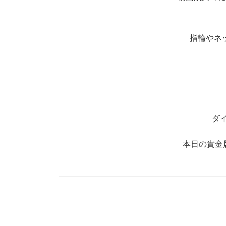
指輪やネ
ダ
本日の貴金