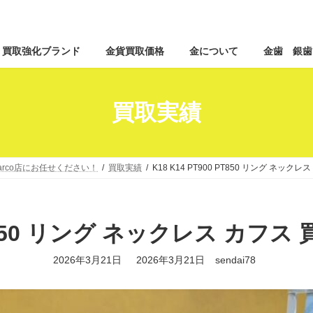
コ
ナ
買取強化ブランド
金貨買取価格
金について
金歯 銀歯
ン
ビ
テ
ゲ
ン
ー
ツ
シ
買取実績
へ
ョ
ス
ン
キ
に
ッ
移
rco店にお任せください！
買取実績
K18 K14 PT900 PT850 リング ネックレ
プ
動
 PT850 リング ネックレス カフス 
最
2026年3月21日
2026年3月21日
sendai78
終
更
新
日