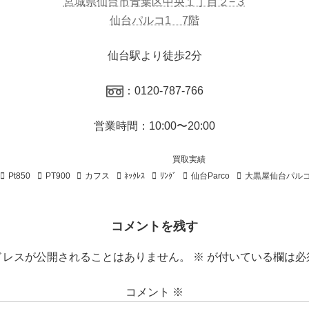
宮城県仙台市青葉区中央１丁目２−３
仙台パルコ1 7階
仙台駅より徒歩2分
：0120-787-766
営業時間：10:00〜20:00
買取実績
Pt850
PT900
カフス
ﾈｯｸﾚｽ
ﾘﾝｸﾞ
仙台Parco
大黒屋仙台パル
コメントを残す
ドレスが公開されることはありません。
※
が付いている欄は必
コメント
※