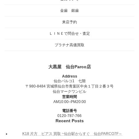
金歯 銀歯
来店予約
ＬＩＮＥで問合せ・査定
プラチナ高価買取
大黒屋 仙台Parco店
Address
仙台パルコ1 七階
〒980-8484 宮城県仙台市青葉区中央１丁目２番３号
仙台マークワンビル
営業時間
AM10:00–PM20:00
電話番号
0120-787-766
Recent Posts
K18 片方 ピアス 買取 ~仙台駅からすぐ 仙台PARCO7F～